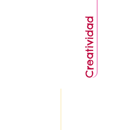
Creatividad
En tiempos de COVID,
Bravi desarrolló su primer
libro coloreable, para
combatir el abuso infantil
y la violencia en casa.