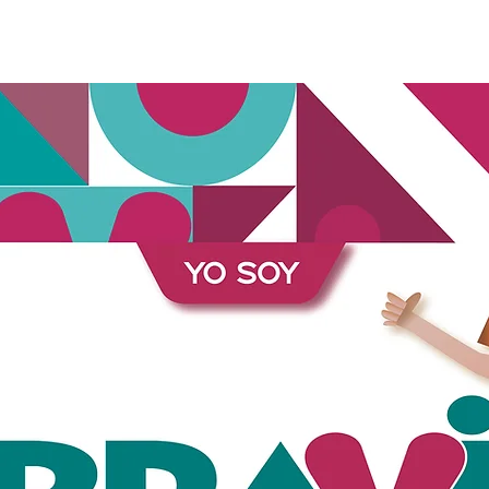
Bravi Cajitas
Apoya mi misión
Carrito de Compras