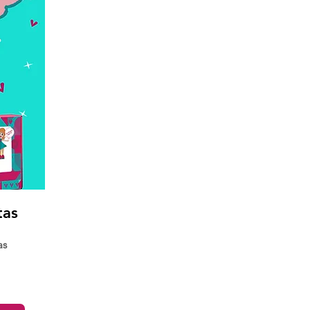
tas
as