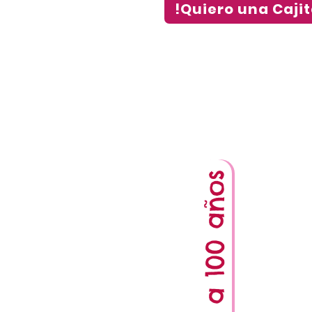
!Quiero una Cajit
De 0 a 100 años