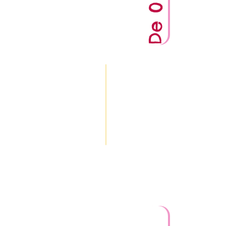
Bravi cree en el poder de
vernos como niños y
niñas, y en conservar la
alegría de la vida por
siempre.