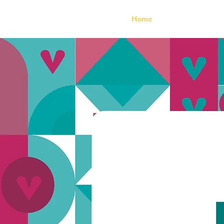
Home
Quíén es Bravi?